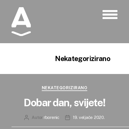
Albatros
Kategorija:
Nekategorizirano
Kategorije
NEKATEGORIZIRANO
Dobar dan, svijete!
Autor
rborenic
19. veljače 2020.
Autor
Datum
objave
objave